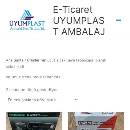
İçeriğe
E-Ticaret
atla
UYUMPLAS
T AMBALAJ
Ana Sayfa
/ Ürünler “en ucuz sıcak hava tabancası” olarak
etiketlendi
en ucuz sıcak hava tabancası
Popülerliğe
2 sonucun tümü gösteriliyor
göre
sıralandı