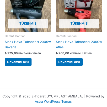
TÜKENMIŞ
TÜKENMIŞ
Garanti Bantları
Garanti Bantları
Sıcak Hava Tabancası 2000w
Sıcak Hava Tabancası 2000w
Bavaria
Atlas
₺
275,00
₺
260,00
KDV Dahil
₺
330,00
KDV Dahil
₺
312,00
Devamını oku
Devamını oku
Copyright © 2026 E-Ticaret UYUMPLAST AMBALAJ | Powered by
Astra WordPress Teması