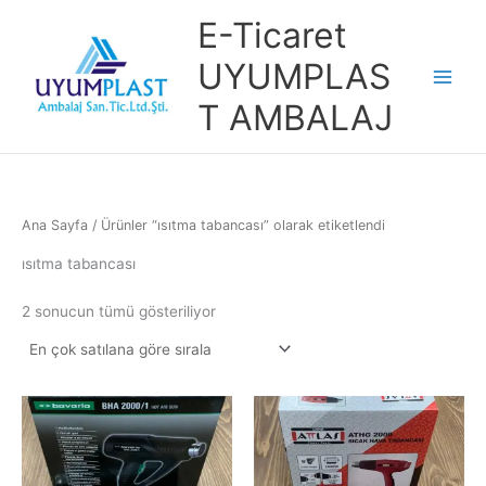
İçeriğe
E-Ticaret
atla
UYUMPLAS
T AMBALAJ
Ana Sayfa
/ Ürünler “ısıtma tabancası” olarak etiketlendi
ısıtma tabancası
Popülerliğe
2 sonucun tümü gösteriliyor
göre
sıralandı