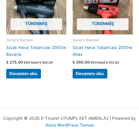
TÜKENMIŞ
TÜKENMIŞ
Garanti Bantları
Garanti Bantları
Sıcak Hava Tabancası 2000w
Sıcak Hava Tabancası 2000w
Bavaria
Atlas
₺
275,00
₺
260,00
KDV Dahil
₺
330,00
KDV Dahil
₺
312,00
Devamını oku
Devamını oku
Copyright © 2026 E-Ticaret UYUMPLAST AMBALAJ | Powered by
Astra WordPress Teması