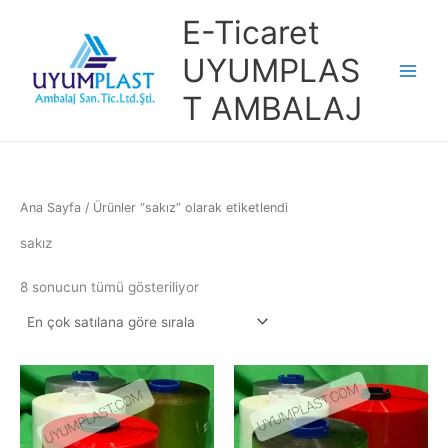
İçeriğe
E-Ticaret
atla
UYUMPLAS
T AMBALAJ
Ana Sayfa
/ Ürünler “sakız” olarak etiketlendi
sakız
Popülerliğe
8 sonucun tümü gösteriliyor
göre
sıralandı